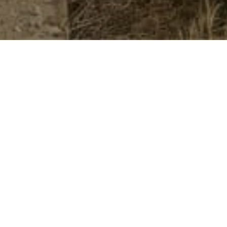
QUINTA DA FAÍSCA
Arquitetura
Duriense de Xisto e
Granito, conjugada
com materiais
nobres.
SOBRE QUINTA DA FAÍSCA